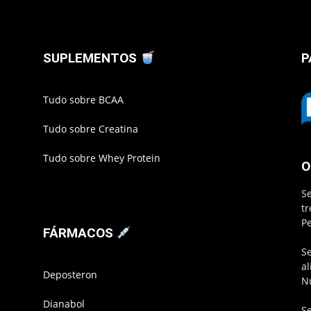
SUPLEMENTOS
P
Tudo sobre BCAA
Tudo sobre Creatina
Tudo sobre Whey Protein
O
S
t
P
FÁRMACOS
S
a
Deposteron
N
Dianabol
S