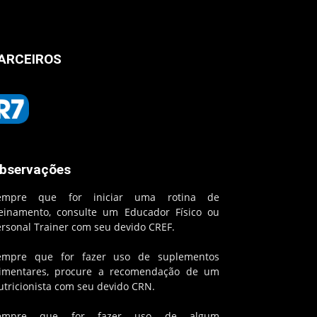
ARCEIROS
bservações
empre que for iniciar uma rotina de
reinamento, consulte um Educador Físico ou
ersonal Trainer com seu devido CREF.
empre que for fazer uso de suplementos
limentares, procure a recomendação de um
utricionista com seu devido CRN.
empre que for fazer uso de algum