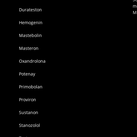
m
Durateston
M
Hemogenin
Mastebolin
Masteron
Oxandrolona
Potenay
Primobolan
Proviron
Sustanon
Stanozolol