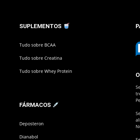
SUPLEMENTOS
P
Tudo sobre BCAA
Tudo sobre Creatina
Tudo sobre Whey Protein
O
S
t
P
FÁRMACOS
S
a
Deposteron
N
Dianabol
S