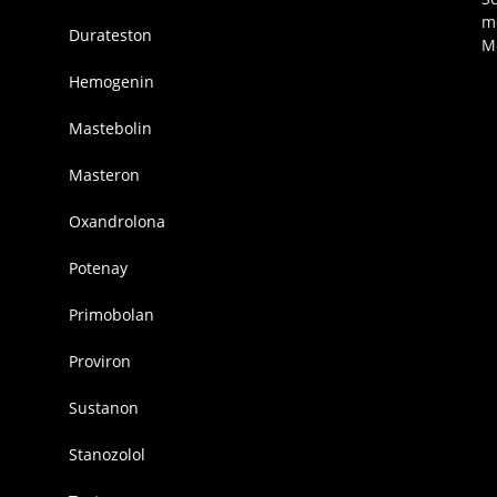
m
Durateston
M
Hemogenin
Mastebolin
Masteron
Oxandrolona
Potenay
Primobolan
Proviron
Sustanon
Stanozolol