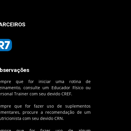
ARCEIROS
bservações
empre que for iniciar uma rotina de
reinamento, consulte um Educador Físico ou
ersonal Trainer com seu devido CREF.
empre que for fazer uso de suplementos
limentares, procure a recomendação de um
utricionista com seu devido CRN.
empre que for fazer uso de algum