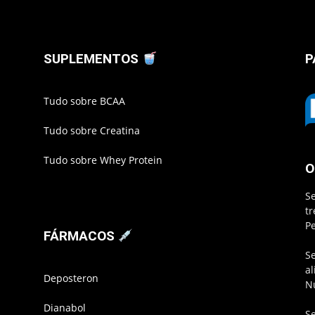
SUPLEMENTOS
P
Tudo sobre BCAA
Tudo sobre Creatina
Tudo sobre Whey Protein
O
S
t
P
FÁRMACOS
S
a
Deposteron
N
Dianabol
S