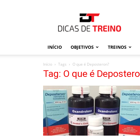
Dicas
de
Treino
INÍCIO
OBJETIVOS
TREINOS
Início
Tags
O que é Deposteron?
Tag: O que é Deposter