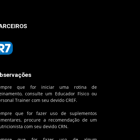
ARCEIROS
bservações
empre que for iniciar uma rotina de
reinamento, consulte um Educador Físico ou
ersonal Trainer com seu devido CREF.
empre que for fazer uso de suplementos
limentares, procure a recomendação de um
utricionista com seu devido CRN.
empre que for fazer uso de algum