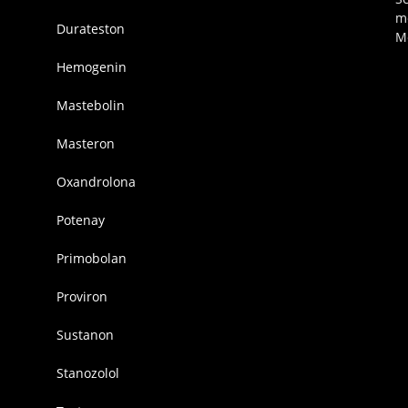
m
Durateston
M
Hemogenin
Mastebolin
Masteron
Oxandrolona
Potenay
Primobolan
Proviron
Sustanon
Stanozolol