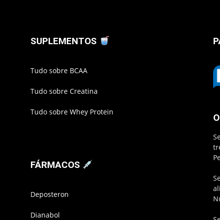
SUPLEMENTOS
P
Tudo sobre BCAA
Tudo sobre Creatina
Tudo sobre Whey Protein
O
S
t
P
FÁRMACOS
S
a
Deposteron
N
Dianabol
S