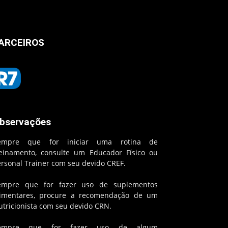
ARCEIROS
bservações
empre que for iniciar uma rotina de
reinamento, consulte um Educador Físico ou
ersonal Trainer com seu devido CREF.
empre que for fazer uso de suplementos
limentares, procure a recomendação de um
utricionista com seu devido CRN.
empre que for fazer uso de algum