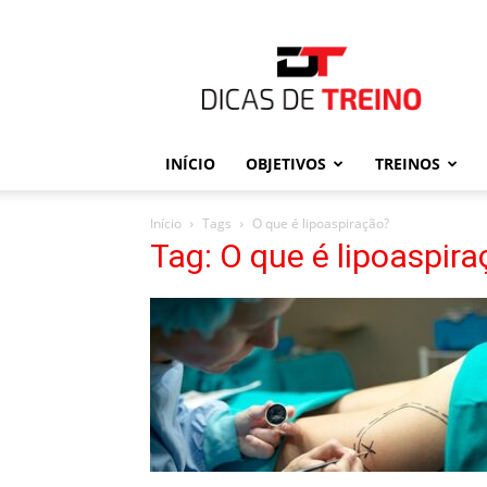
Dicas
de
Treino
INÍCIO
OBJETIVOS
TREINOS
Início
Tags
O que é lipoaspiração?
Tag: O que é lipoaspir