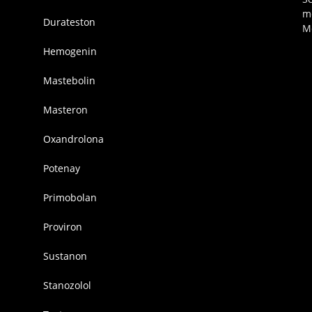
m
Durateston
M
Hemogenin
Mastebolin
Masteron
Oxandrolona
Potenay
Primobolan
Proviron
Sustanon
Stanozolol