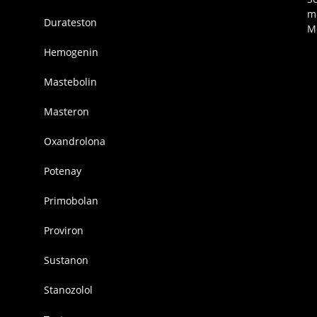
m
Durateston
M
Hemogenin
Mastebolin
Masteron
Oxandrolona
Potenay
Primobolan
Proviron
Sustanon
Stanozolol