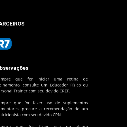
ARCEIROS
bservações
empre que for iniciar uma rotina de
reinamento, consulte um Educador Físico ou
ersonal Trainer com seu devido CREF.
empre que for fazer uso de suplementos
limentares, procure a recomendação de um
utricionista com seu devido CRN.
empre que for fazer uso de algum