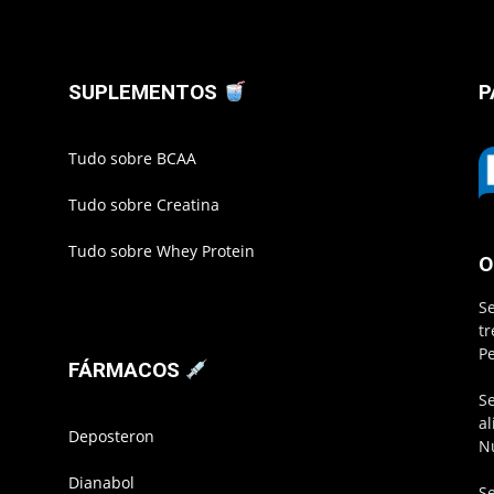
SUPLEMENTOS
P
Tudo sobre BCAA
Tudo sobre Creatina
Tudo sobre Whey Protein
O
S
t
P
FÁRMACOS
S
a
Deposteron
N
Dianabol
S