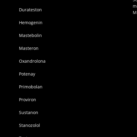
m
Durateston
M
Hemogenin
Mastebolin
Masteron
Oxandrolona
Potenay
Primobolan
Proviron
Sustanon
Stanozolol