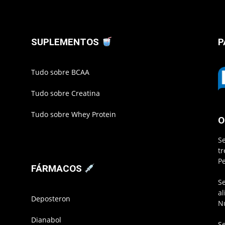
SUPLEMENTOS
P
Tudo sobre BCAA
Tudo sobre Creatina
Tudo sobre Whey Protein
O
S
t
P
FÁRMACOS
S
a
Deposteron
N
Dianabol
S