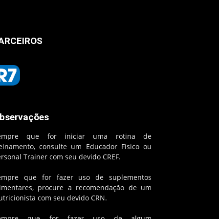
ARCEIROS
bservações
empre que for iniciar uma rotina de
reinamento, consulte um Educador Físico ou
ersonal Trainer com seu devido CREF.
empre que for fazer uso de suplementos
limentares, procure a recomendação de um
utricionista com seu devido CRN.
empre que for fazer uso de algum