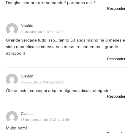
Douglas sempre arrebentando!! parabens mlk !
Responder
Nivaldo
30 de junho de 2012 no 13:20
Grande verdade tudo isso...tenho 53 anos malho ha 8 meses e
sinto uma eficacia imensa nos meus treinamentos....grande
abracoo!!!
Responder
Cleyton
6 de agosto de 2012 no 22:20
Ótimo texto, consegui adquirir algumas dicas, obrigado!
Responder
Claudia
18 de setembro de 2012 no 11:09
Muito bom!