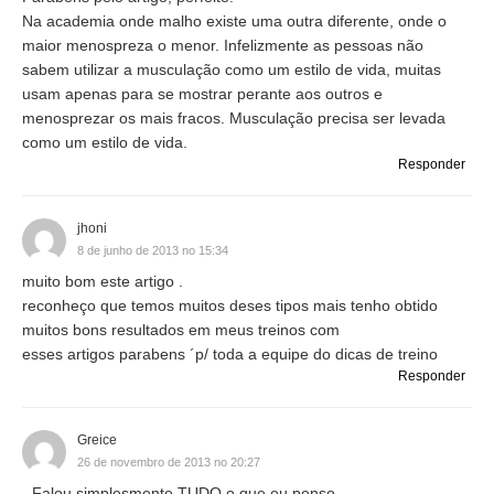
Na academia onde malho existe uma outra diferente, onde o
maior menospreza o menor. Infelizmente as pessoas não
sabem utilizar a musculação como um estilo de vida, muitas
usam apenas para se mostrar perante aos outros e
menosprezar os mais fracos. Musculação precisa ser levada
como um estilo de vida.
Responder
jhoni
8 de junho de 2013 no 15:34
muito bom este artigo .
reconheço que temos muitos deses tipos mais tenho obtido
muitos bons resultados em meus treinos com
esses artigos parabens ´p/ toda a equipe do dicas de treino
Responder
Greice
26 de novembro de 2013 no 20:27
- Falou simplesmente TUDO o que eu penso.