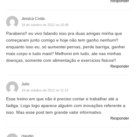
Responder
Jessica Costa
18 de outubro de 2012 no 10:48
Parabens!! eu vivo falando isso pra duas amigas minha que
começaram junto comigo e hoje não tem ganho nenhum!!
enquanto isso eu, só aumentei pernas, perde barriga, ganhei
mais corpo e tudo mais!! Melhorei em tudo, ate nas minhas
doenças, somente com alimentação e exercicios fisicos!!
Responder
Julio
18 de outubro de 2012 no 11:13
Esse treino em que não é preciso contar e trabalhar até a
fadiga. Logo logo aparece alguém com inovações referente a
isso. Mas esse post tem grande valor informativo.
Responder
claudio