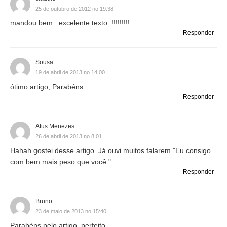
25 de outubro de 2012 no 19:38
mandou bem...excelente texto..!!!!!!!!!
Responder
Sousa
19 de abril de 2013 no 14:00
ótimo artigo, Parabéns
Responder
Atus Menezes
26 de abril de 2013 no 8:01
Hahah gostei desse artigo. Já ouvi muitos falarem "Eu consigo
com bem mais peso que você."
Responder
Bruno
23 de maio de 2013 no 15:40
Parabéns pelo artigo, perfeito.