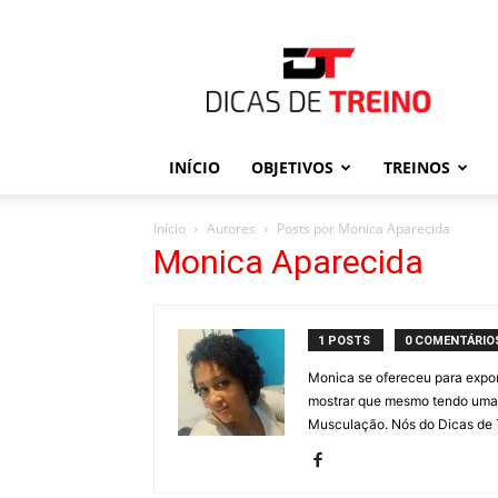
Dicas
de
Treino
INÍCIO
OBJETIVOS
TREINOS
Início
Autores
Posts por Monica Aparecida
Monica Aparecida
1 POSTS
0 COMENTÁRIO
Monica se ofereceu para expor 
mostrar que mesmo tendo uma Pr
Musculação. Nós do Dicas de 