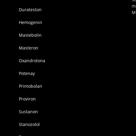
m
Durateston
M
Hemogenin
Mastebolin
Masteron
Oxandrolona
Potenay
Primobolan
Proviron
Sustanon
Stanozolol