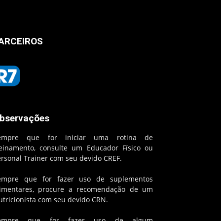
ARCEIROS
bservações
empre que for iniciar uma rotina de
reinamento, consulte um Educador Físico ou
ersonal Trainer com seu devido CREF.
empre que for fazer uso de suplementos
limentares, procure a recomendação de um
utricionista com seu devido CRN.
empre que for fazer uso de algum