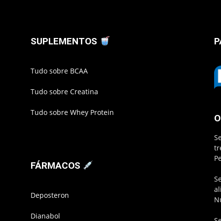
SUPLEMENTOS
P
Tudo sobre BCAA
Tudo sobre Creatina
Tudo sobre Whey Protein
O
S
t
P
FÁRMACOS
S
a
Deposteron
N
Dianabol
S