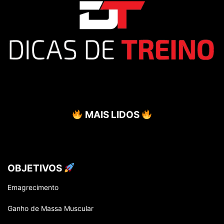
ARTIGOS CICERO FEIJO
ARTIGOS CLAUDIO LAFEMINA
ARTIGOS DANIEL RAMALHO
ARTIGOS DANIELE FALCAO
ARTIGOS DEIVISON SILVEIRA
ARTIGOS DEYVSON ALEXSANDRO LIMA
ARTIGOS DIRCEU NETO
ARTIGOS DR. EDUARDO NUNES
ARTIGOS DUDU HALUCH
ARTIGOS EDER LIMA
ARTIGOS EDUARDO MARINHO
ARTIGOS ELAINE CRISTINE
ARTIGOS ELLEN LOPES
ARTIGOS ENDRIGO GIACOMIN
ARTIGOS FERNANDO
ARTIGOS FERNANDO PINHEIRO
MAIS LIDOS
ARTIGOS FERNANDO SARDINHA
ARTIGOS FLÁVIA FREITAS
ARTIGOS FRANCIELLY FRAN
ARTIGOS GABRIEL BAU
ARTIGOS GRAUBEN LAUSCHNER
ARTIGOS GUILHERME ROSA
ARTIGOS GUSTAVO BARQUILHA
ARTIGOS GUSTAVO MARTINS
ARTIGOS HENRIQUE NETO
ARTIGOS JAQUELINE NIETO
OBJETIVOS
ARTIGOS JULIANA MENDES
ARTIGOS JULIANA PANSARDI
Emagrecimento
ARTIGOS JUNIOR CESAR
ARTIGOS LEANDRO RHEIN
ARTIGOS LEO MEDEIROS
ARTIGOS LEO MOTTA
Ganho de Massa Muscular
ARTIGOS LUCAS PILATTI
ARTIGOS LUDMILA MERLIN