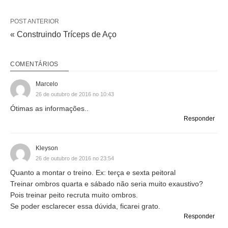
POST ANTERIOR
« Construindo Tríceps de Aço
COMENTÁRIOS
Marcelo
26 de outubro de 2016 no 10:43
Ótimas as informações..
Responder
Kleyson
26 de outubro de 2016 no 23:54
Quanto a montar o treino. Ex: terça e sexta peitoral
Treinar ombros quarta e sábado não seria muito exaustivo?
Pois treinar peito recruta muito ombros.
Se poder esclarecer essa dúvida, ficarei grato.
Responder