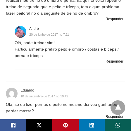
realizei meu treino de ombro e perna, na quinta volto repetir o
treino de segunda que e peito e tríceps, tem algum problema
fazer peitoral no dia seguinte de treino de ombro?
Responder
André
20 de junho de 2017 no 7:11
Olá, pode treinar sim!
Particularmente prefiro peito e ombro / costas e bíceps /
perna e tríceps.
Responder
Eduardo
10 de setembro de 2017 no 19:42
Olá, se eu fizer pernas e peito no mesmo dia vou ganhar ou
perder massa?
Responder