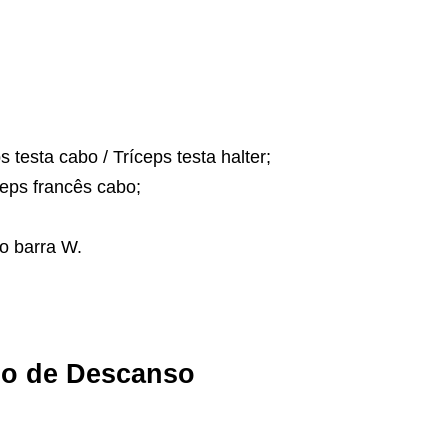
s testa cabo / Tríceps testa halter;
ceps francês cabo;
so barra W.
mpo de Descanso