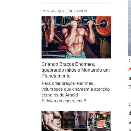
POSTAGEM RELACIONADA
Criando Braços Enormes,
quebrando mitos e Montando um
Planejamento
a
Para criar braços enormes,
T
volumosos que chamem a atenção
como os de Arnold
Schwarzenegger, você…
O
d
s
a