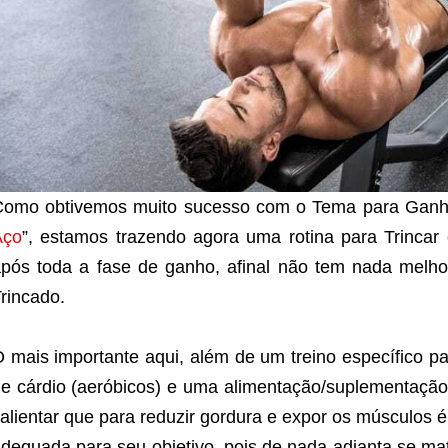
Como obtivemos muito sucesso com o Tema para Ganh
Aço
”, estamos trazendo agora uma rotina para Trincar 
pós toda a fase de ganho, afinal não tem nada melho
rincado.
 mais importante aqui, além de um treino específico par
e cárdio (aeróbicos) e uma alimentação/suplementação
alientar que para reduzir gordura e expor os músculos 
dequada para seu objetivo, pois de nada adianta se ma