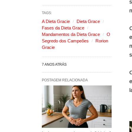
s
n
TAGS:
A Dieta Gracie
Dieta Grace
Fases da Dieta Grace
C
Mandamentos da Dieta Grace
O
e
Segredo dos Campeões
Rorion
Gracie
s
7 ANOS ATRÁS
O
POSTAGEM RELACIONADA
e
l