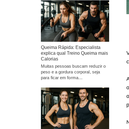
Queima Rápida: Especialista
V
explica qual Treino Queima mais
Calorias
c
Muitas pessoas buscam reduzir o
peso e a gordura corporal, seja
para ficar em forma…
A
o
o
p
N