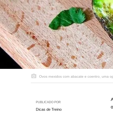
Ovos mexidos com abacate e coentro, uma op
A
PUBLICADO POR
o
Dicas de Treino