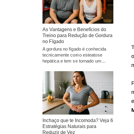
As Vantagens e Benefícios do
Treino para Redução de Gordura
no Fígado
T
A gordura no fígado é conhecida
tecnicamente como esteatose
o
hepática e tem se tornado um…
m
P
m
e
M
Inchaço que te Incomoda? Veja 6
Estratégias Naturais para
Reduzir de Vez