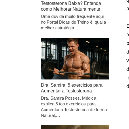
q
Testosterona Baixa? Entenda
a
como Melhorar Naturalmente
Uma dúvida muito frequente aqui
no Portal Dicas de Treino é: qual a
E
melhor estratégia…
r
p
d
v
d
i
Dra. Samira: 5 exercícios para
d
Aumentar a Testosterona
Dra. Samira Posses, Médica
explica 5 top exercícios para
Aumentar a Testosterona de forma
Natural,…