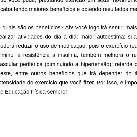
ue você pode, prestando atenção em seus movimento
caba tendo maiores benefícios e obtendo resultados me
 quais são os benefícios? Ah! Você logo irá sentir: mais
ealizar atividades do dia a dia; maior autoestima; s
oderá reduzir o uso de medicação, pois o exercício re
iminui a resistência à insulina, também melhora o re
ascular periférica (diminuindo a hipertensão); retard
este, entre outros benefícios que irá depender do 
ntensidade do exercício que você fizer. Por isso, é imp
e Educação Física sempre!