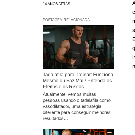
A
14 ANOS ATRÁS
c
POSTAGEM RELACIONADA
m
s
E
i
n
Tadalafila para Treinar: Funciona
Mesmo ou Faz Mal? Entenda os
Efeitos e os Riscos
Atualmente, vemos muitas
pessoas usando o tadalafila como
vasodilatador, uma estratégia
diferente para conseguir melhores
resultados…