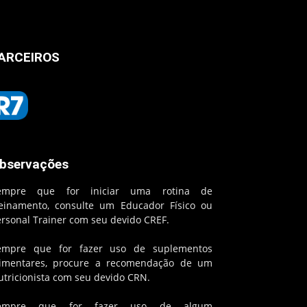
ARCEIROS
bservações
empre que for iniciar uma rotina de
reinamento, consulte um Educador Físico ou
ersonal Trainer com seu devido CREF.
empre que for fazer uso de suplementos
limentares, procure a recomendação de um
utricionista com seu devido CRN.
empre que for fazer uso de algum