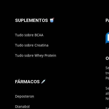
SUPLEMENTOS
P
Tudo sobre BCAA
Tudo sobre Creatina
Tudo sobre Whey Protein
O
S
t
P
FÁRMACOS
S
a
Deposteron
N
Dianabol
S