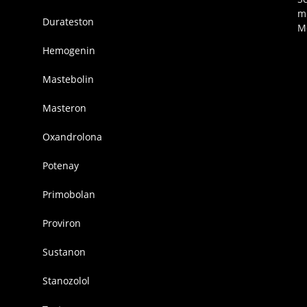
m
Durateston
M
Hemogenin
Mastebolin
Masteron
Oxandrolona
Potenay
Primobolan
Proviron
Sustanon
Stanozolol