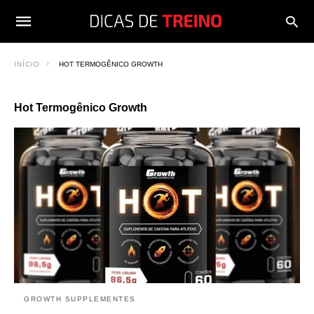
INÍCIO
HOT TERMOGÊNICO GROWTH
Hot Termogênico Growth
GROWTH SUPPLEMENTES