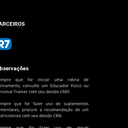
ARCEIROS
bservações
empre que for iniciar uma rotina de
reinamento, consulte um Educador Físico ou
ersonal Trainer com seu devido CREF.
empre que for fazer uso de suplementos
limentares, procure a recomendação de um
utricionista com seu devido CRN.
empre que for fazer uso de algum