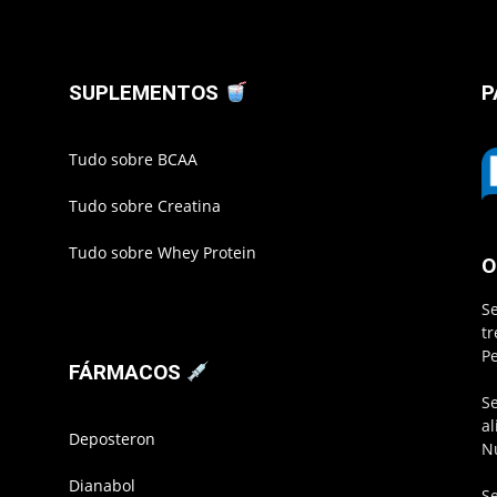
SUPLEMENTOS
P
Tudo sobre BCAA
Tudo sobre Creatina
Tudo sobre Whey Protein
O
S
t
P
FÁRMACOS
S
a
Deposteron
N
Dianabol
S