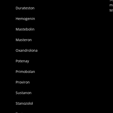
m
Durateston
M
Hemogenin
Mastebolin
Masteron
Oxandrolona
Potenay
Primobolan
Proviron
Sustanon
Stanozolol