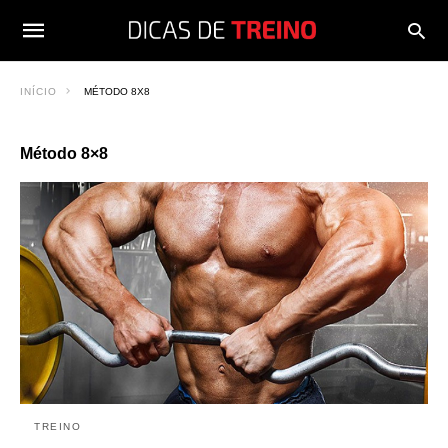
INÍCIO
MÉTODO 8X8
Método 8×8
TREINO