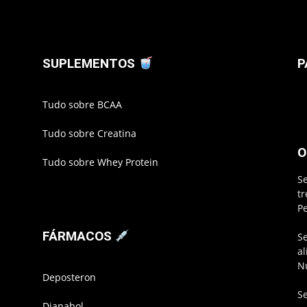
SUPLEMENTOS
P
Tudo sobre BCAA
Tudo sobre Creatina
O
Tudo sobre Whey Protein
S
t
P
FÁRMACOS
S
a
N
Deposteron
S
Dianabol