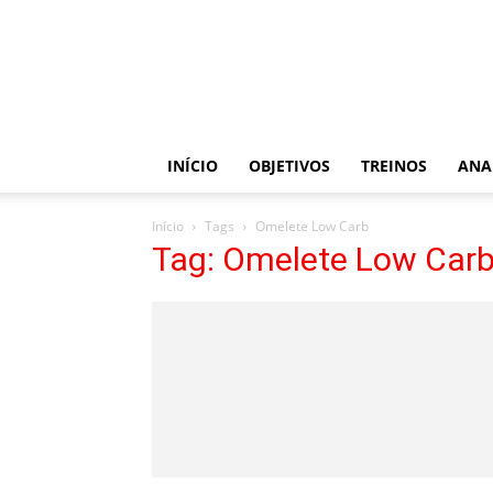
Dicas
de
Treino
INÍCIO
OBJETIVOS
TREINOS
ANA
Início
Tags
Omelete Low Carb
Tag: Omelete Low Car