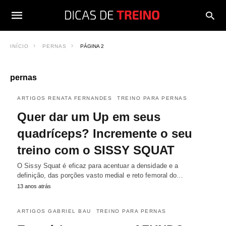
INÍCIO
PERNAS
PÁGINA 2
pernas
ARTIGOS RENATA FERNANDES
TREINO PARA PERNAS
Quer dar um Up em seus
quadríceps? Incremente o seu
treino com o SISSY SQUAT
O Sissy Squat é eficaz para acentuar a densidade e a
definição, das porções vasto medial e reto femoral do…
13 anos atrás
ARTIGOS GABRIEL BAU
TREINO PARA PERNAS