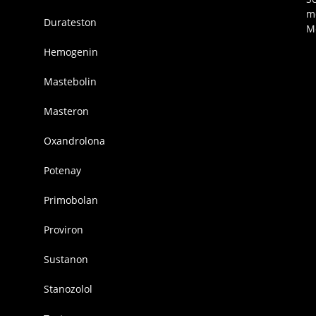
m
Durateston
M
Hemogenin
Mastebolin
Masteron
Oxandrolona
Potenay
Primobolan
Proviron
Sustanon
Stanozolol