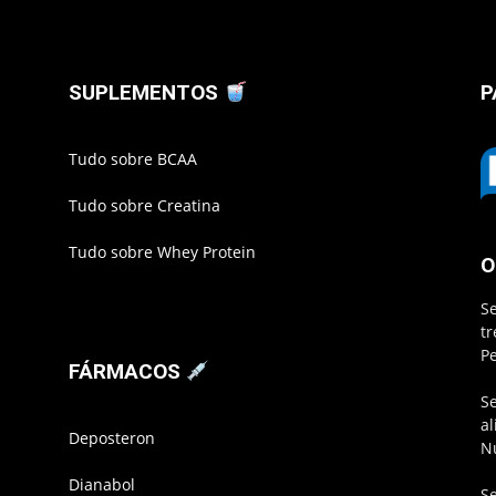
SUPLEMENTOS
P
Tudo sobre BCAA
Tudo sobre Creatina
Tudo sobre Whey Protein
O
S
t
P
FÁRMACOS
S
a
Deposteron
N
Dianabol
S