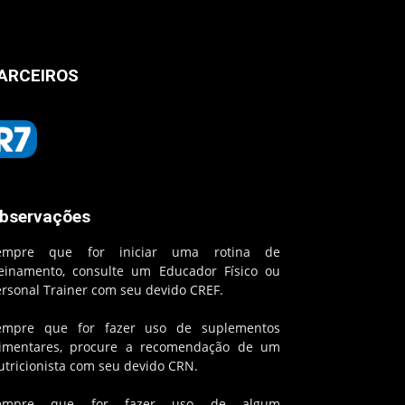
ARCEIROS
bservações
empre que for iniciar uma rotina de
reinamento, consulte um Educador Físico ou
ersonal Trainer com seu devido CREF.
empre que for fazer uso de suplementos
limentares, procure a recomendação de um
utricionista com seu devido CRN.
empre que for fazer uso de algum