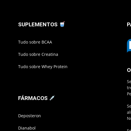
SUPLEMENTOS
P
Tudo sobre BCAA
Tudo sobre Creatina
Tudo sobre Whey Protein
O
S
t
P
FÁRMACOS
S
a
Deposteron
N
Dianabol
S