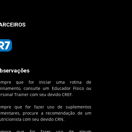
ARCEIROS
bservações
empre que for iniciar uma rotina de
reinamento, consulte um Educador Físico ou
ersonal Trainer com seu devido CREF.
empre que for fazer uso de suplementos
limentares, procure a recomendação de um
utricionista com seu devido CRN.
empre que for fazer uso de algum