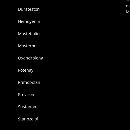
m
Durateston
M
Hemogenin
Mastebolin
Masteron
Oxandrolona
Potenay
Primobolan
Proviron
Sustanon
Stanozolol