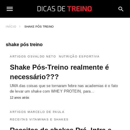
INÍCIO
SHAKE PÓS TREINO
shake pós treino
ARTIGOS OSVALDO NETO
NUTRIÇÃO ESPORTIVA
Shake Pós-Treino realmente é
necessário???
UMA das coisas que se tornaram febre nas academias é o fato
de levar um shake com WHEY PROTEIN, para…
12 anos atrás
ARTIGOS MARCELO DE PAULA
RECEITAS VITAMINAS E SHAKES