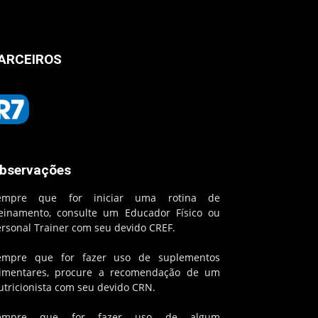
ARCEIROS
bservações
empre que for iniciar uma rotina de
reinamento, consulte um Educador Físico ou
ersonal Trainer com seu devido CREF.
empre que for fazer uso de suplementos
limentares, procure a recomendação de um
utricionista com seu devido CRN.
empre que for fazer uso de algum