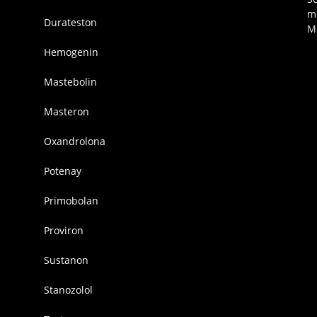
m
Durateston
M
Hemogenin
Mastebolin
Masteron
Oxandrolona
Potenay
Primobolan
Proviron
Sustanon
Stanozolol