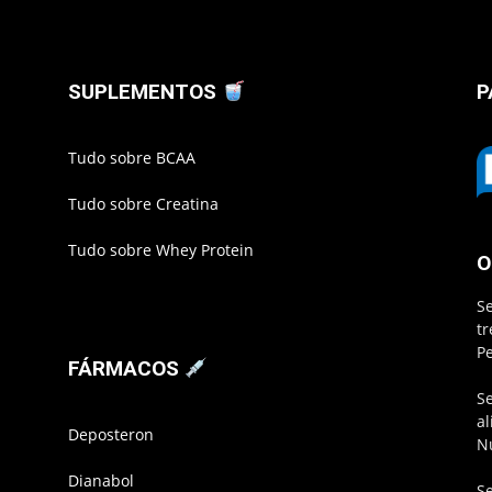
SUPLEMENTOS
P
Tudo sobre BCAA
Tudo sobre Creatina
Tudo sobre Whey Protein
O
S
t
P
FÁRMACOS
S
a
Deposteron
N
Dianabol
S