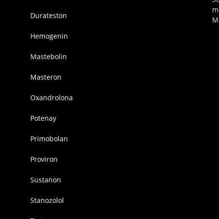
m
Durateston
M
Hemogenin
Mastebolin
Masteron
Oxandrolona
Potenay
Primobolan
Proviron
Sustanon
Stanozolol