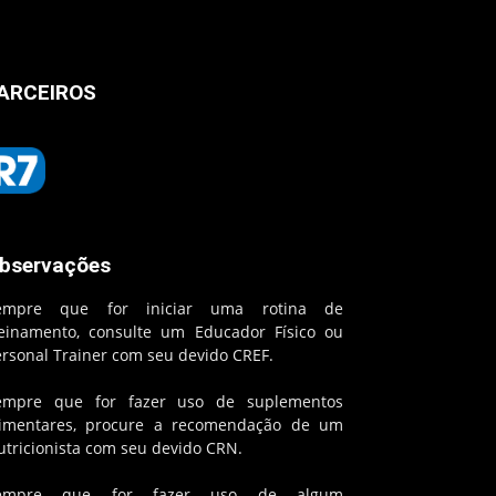
ARCEIROS
bservações
empre que for iniciar uma rotina de
reinamento, consulte um Educador Físico ou
ersonal Trainer com seu devido CREF.
empre que for fazer uso de suplementos
limentares, procure a recomendação de um
utricionista com seu devido CRN.
empre que for fazer uso de algum