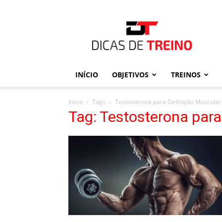
Dicas
de
Treino
INÍCIO
OBJETIVOS
TREINOS
Início
Tags
Testosterona para Definição Muscular
Tag: Testosterona para