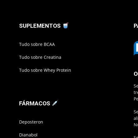
SUPLEMENTOS
P
Tudo sobre BCAA
Tudo sobre Creatina
Tudo sobre Whey Protein
O
S
t
P
FÁRMACOS
S
a
Deposteron
N
Dianabol
S