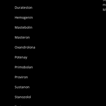
m
Durateston
M
Hemogenin
Mastebolin
Masteron
Oxandrolona
Potenay
Primobolan
Proviron
Sustanon
Stanozolol