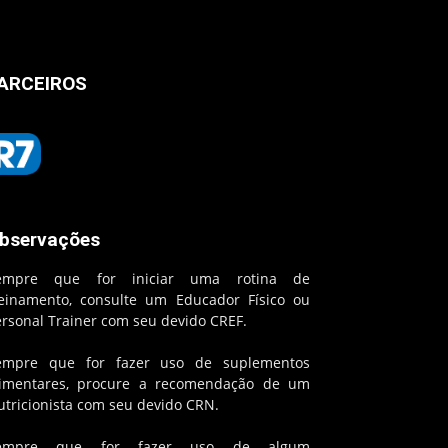
ARCEIROS
bservações
empre que for iniciar uma rotina de
reinamento, consulte um Educador Físico ou
ersonal Trainer com seu devido CREF.
empre que for fazer uso de suplementos
limentares, procure a recomendação de um
utricionista com seu devido CRN.
empre que for fazer uso de algum