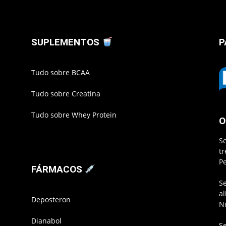
SUPLEMENTOS
P
Tudo sobre BCAA
Tudo sobre Creatina
Tudo sobre Whey Protein
O
S
t
P
FÁRMACOS
S
a
Deposteron
N
Dianabol
S