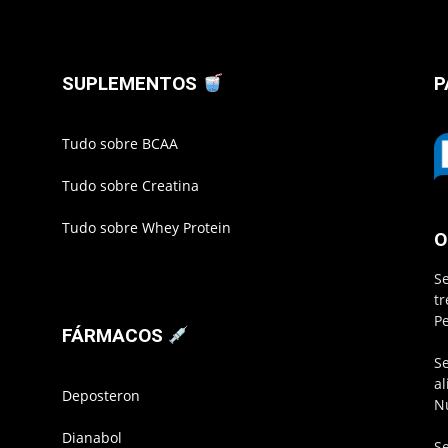
SUPLEMENTOS
P
Tudo sobre BCAA
Tudo sobre Creatina
Tudo sobre Whey Protein
O
S
t
P
FÁRMACOS
S
a
Deposteron
N
Dianabol
S