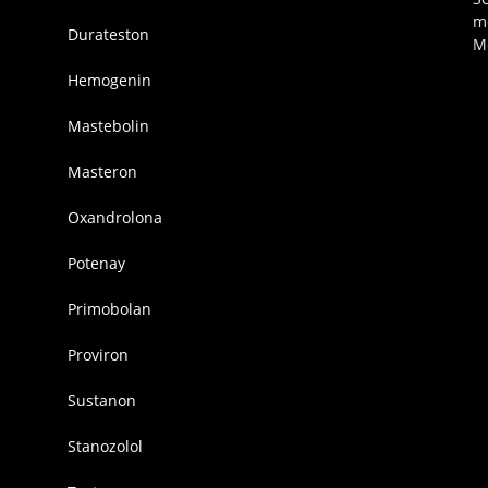
m
Durateston
M
Hemogenin
Mastebolin
Masteron
Oxandrolona
Potenay
Primobolan
Proviron
Sustanon
Stanozolol