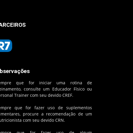
ARCEIROS
bservações
empre que for iniciar uma rotina de
reinamento, consulte um Educador Físico ou
ersonal Trainer com seu devido CREF.
empre que for fazer uso de suplementos
limentares, procure a recomendação de um
utricionista com seu devido CRN.
empre que for fazer uso de algum