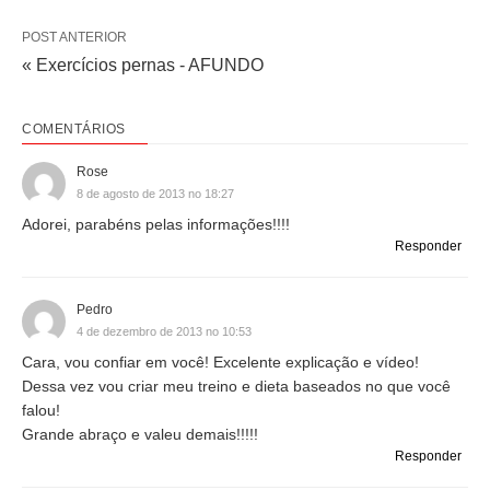
POST ANTERIOR
« Exercícios pernas - AFUNDO
COMENTÁRIOS
Rose
8 de agosto de 2013 no 18:27
Adorei, parabéns pelas informações!!!!
Responder
Pedro
4 de dezembro de 2013 no 10:53
Cara, vou confiar em você! Excelente explicação e vídeo!
Dessa vez vou criar meu treino e dieta baseados no que você
falou!
Grande abraço e valeu demais!!!!!
Responder