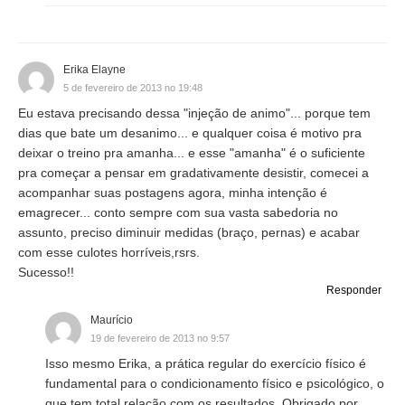
Erika Elayne
5 de fevereiro de 2013 no 19:48
Eu estava precisando dessa "injeção de animo"... porque tem
dias que bate um desanimo... e qualquer coisa é motivo pra
deixar o treino pra amanha... e esse "amanha" é o suficiente
pra começar a pensar em gradativamente desistir, comecei a
acompanhar suas postagens agora, minha intenção é
emagrecer... conto sempre com sua vasta sabedoria no
assunto, preciso diminuir medidas (braço, pernas) e acabar
com esse culotes horríveis,rsrs.
Sucesso!!
Responder
Maurício
19 de fevereiro de 2013 no 9:57
Isso mesmo Erika, a prática regular do exercício físico é
fundamental para o condicionamento físico e psicológico, o
que tem total relação com os resultados. Obrigado por