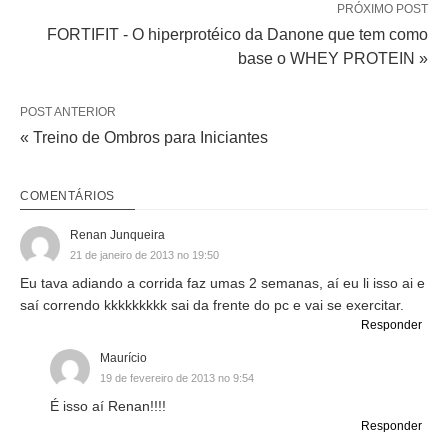
PRÓXIMO POST
FORTIFIT - O hiperprotéico da Danone que tem como
base o WHEY PROTEIN »
POST ANTERIOR
« Treino de Ombros para Iniciantes
COMENTÁRIOS
Renan Junqueira
21 de janeiro de 2013 no 19:50
Eu tava adiando a corrida faz umas 2 semanas, aí eu li isso ai e
saí correndo kkkkkkkkk sai da frente do pc e vai se exercitar.
Responder
Maurício
19 de fevereiro de 2013 no 9:54
É isso aí Renan!!!!
Responder