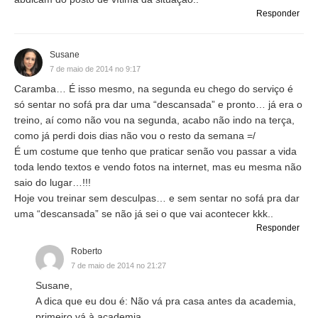
Responder
Susane
7 de maio de 2014 no 9:17
Caramba… É isso mesmo, na segunda eu chego do serviço é
só sentar no sofá pra dar uma “descansada” e pronto… já era o
treino, aí como não vou na segunda, acabo não indo na terça,
como já perdi dois dias não vou o resto da semana =/
É um costume que tenho que praticar senão vou passar a vida
toda lendo textos e vendo fotos na internet, mas eu mesma não
saio do lugar…!!!
Hoje vou treinar sem desculpas… e sem sentar no sofá pra dar
uma “descansada” se não já sei o que vai acontecer kkk..
Responder
Roberto
7 de maio de 2014 no 21:27
Susane,
A dica que eu dou é: Não vá pra casa antes da academia,
primeiro vá à academia.