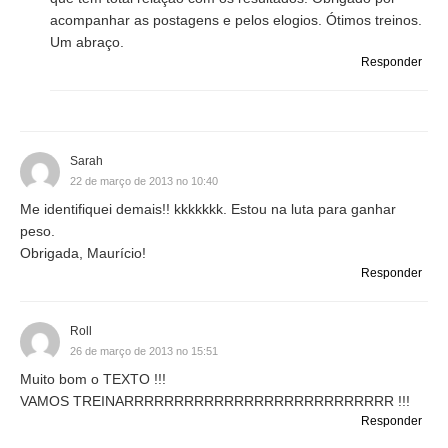
acompanhar as postagens e pelos elogios. Ótimos treinos.
Um abraço.
Responder
Sarah
22 de março de 2013 no 10:40
Me identifiquei demais!! kkkkkkk. Estou na luta para ganhar
peso.
Obrigada, Maurício!
Responder
Roll
26 de março de 2013 no 15:51
Muito bom o TEXTO !!!
VAMOS TREINARRRRRRRRRRRRRRRRRRRRRRRRRRR !!!
Responder