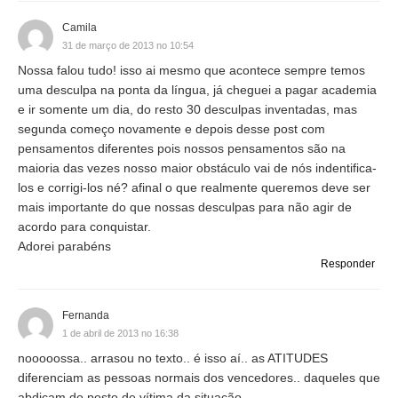
Camila
31 de março de 2013 no 10:54
Nossa falou tudo! isso ai mesmo que acontece sempre temos
uma desculpa na ponta da língua, já cheguei a pagar academia
e ir somente um dia, do resto 30 desculpas inventadas, mas
segunda começo novamente e depois desse post com
pensamentos diferentes pois nossos pensamentos são na
maioria das vezes nosso maior obstáculo vai de nós indentifica-
los e corrigi-los né? afinal o que realmente queremos deve ser
mais importante do que nossas desculpas para não agir de
acordo para conquistar.
Adorei parabéns
Responder
Fernanda
1 de abril de 2013 no 16:38
nooooossa.. arrasou no texto.. é isso aí.. as ATITUDES
diferenciam as pessoas normais dos vencedores.. daqueles que
abdicam do posto de vítima da situação..