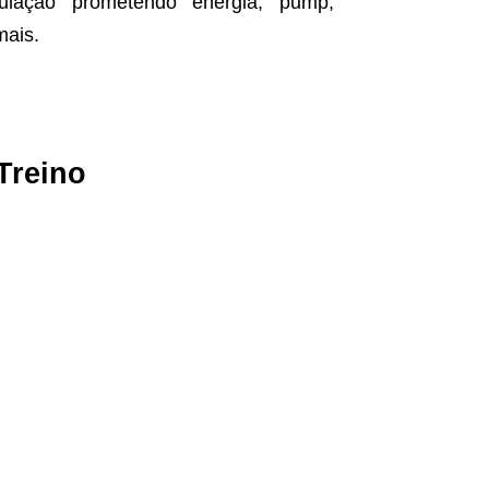
lação prometendo energia, pump,
mais.
Treino