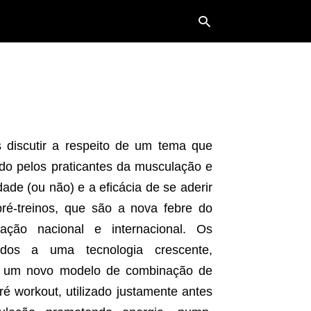
Typ
your
sea
que
 discutir a respeito de um tema que
and
hit
o pelos praticantes da musculação e
ente
dade (ou não) e a eficácia de se aderir
é-treinos, que são a nova febre do
ção nacional e internacional. Os
ados a uma tecnologia crescente,
de um novo modelo de combinação de
é workout, utilizado justamente antes