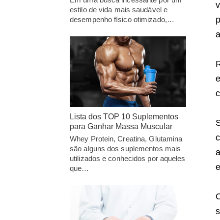
v
estilo de vida mais saudável e
p
desempenho físico otimizado,…
a
c
Lista dos TOP 10 Suplementos
S
para Ganhar Massa Muscular
c
Whey Protein, Creatina, Glutamina
são alguns dos suplementos mais
a
utilizados e conhecidos por aqueles
e
que…
O
s