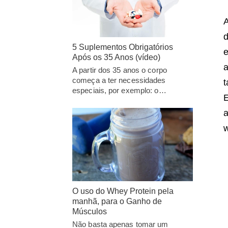
A
d
5 Suplementos Obrigatórios
e
Após os 35 Anos (vídeo)
a
A partir dos 35 anos o corpo
começa a ter necessidades
t
especiais, por exemplo: o…
E
a
w
O uso do Whey Protein pela
manhã, para o Ganho de
Músculos
Não basta apenas tomar um