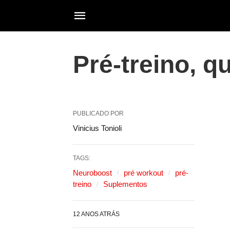
Pré-treino, q
PUBLICADO POR
Vinicius Tonioli
TAGS:
Neuroboost
pré workout
pré-
treino
Suplementos
12 ANOS ATRÁS