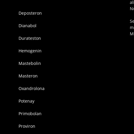
a
N
Deposteron
S
Dianabol
m
M
Durateston
Hemogenin
Mastebolin
Masteron
Oxandrolona
Potenay
Primobolan
Proviron