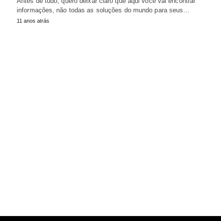
Antes de tudo, quero deixar claro que aqui você vai encontrar
informações, não todas as soluções do mundo para seus…
11 anos atrás