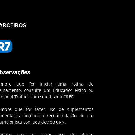
ARCEIROS
bservações
empre que for iniciar uma rotina de
reinamento, consulte um Educador Físico ou
ersonal Trainer com seu devido CREF.
empre que for fazer uso de suplementos
limentares, procure a recomendação de um
utricionista com seu devido CRN.
empre que for fazer uso de algum