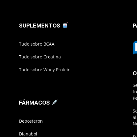
SUPLEMENTOS
P
Tudo sobre BCAA
Tudo sobre Creatina
Tudo sobre Whey Protein
O
S
t
P
FÁRMACOS
S
a
Deposteron
N
Dianabol
S