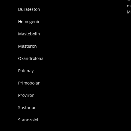
m
Durateston
M
Hemogenin
Mastebolin
Masteron
Oxandrolona
Potenay
Primobolan
Proviron
Sustanon
Stanozolol