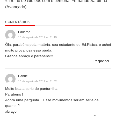
« Treino de Glúteos com o personal Fernando Sardinha
(Avançado)
COMENTÁRIOS
Eduardo
10 de agosto de 2012 no 11:19
Óla, parabéns pela matéria, sou estudante de Ed.Física, e achei
muito provaitosa essa ajuda.
Grande abraço e parabéns!!!
Responder
Gabriel
10 de agosto de 2012 no 11:32
Muito boa a serie de panturrilha.
Parabéns !
Agora uma pergunta .. Esse movimentos seriam serie de
quanto ?
abraço