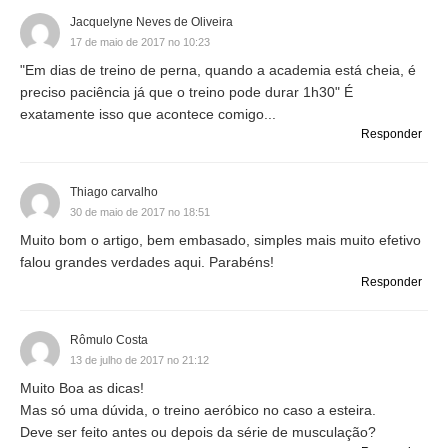
Jacquelyne Neves de Oliveira
17 de maio de 2017 no 10:23
"Em dias de treino de perna, quando a academia está cheia, é
preciso paciência já que o treino pode durar 1h30" É
exatamente isso que acontece comigo...
Responder
Thiago carvalho
30 de maio de 2017 no 18:51
Muito bom o artigo, bem embasado, simples mais muito efetivo
falou grandes verdades aqui. Parabéns!
Responder
Rômulo Costa
13 de julho de 2017 no 21:12
Muito Boa as dicas!
Mas só uma dúvida, o treino aeróbico no caso a esteira.
Deve ser feito antes ou depois da série de musculação?