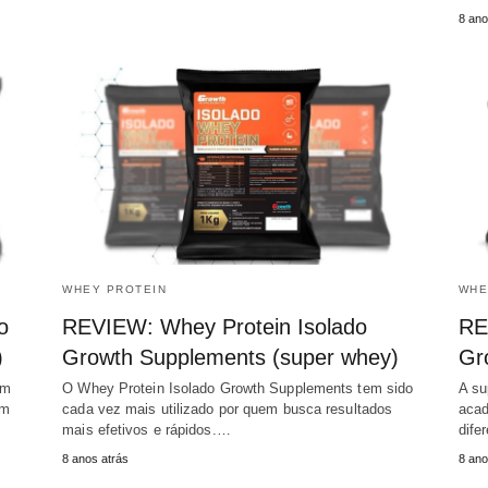
8 ano
WHEY PROTEIN
WHE
o
REVIEW: Whey Protein Isolado
RE
)
Growth Supplements (super whey)
Gr
em
O Whey Protein Isolado Growth Supplements tem sido
A su
em
cada vez mais utilizado por quem busca resultados
acad
mais efetivos e rápidos.…
dife
8 anos atrás
8 ano