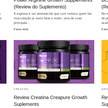
Power Arginine Growth Supplements
BC
(Review do Suplemento)
(R
a
A arginina é um aminoácido que com certeza quem faz
No m
e
musculação já ouviu falar e muito, uma de suas
de p
principais…
acad
8 anos atrás
8 ano
CREATINA
GRO
Review Creatina Creapure Growth
Re
Suplements
Su