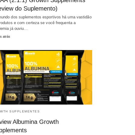
AA (2:1:1) Growth Supplements
eview do Suplemento)
undo dos suplementos esportivos há uma vastidão
rodutos e com certeza se você frequenta a
emia já ouviu…
s atrás
WTH SUPPLEMENTES
view Albumina Growth
pplements