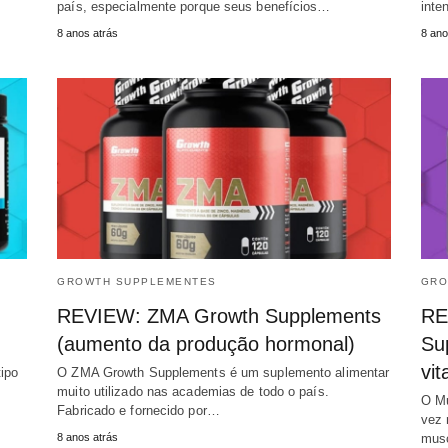
país, especialmente porque seus benefícios…
inte
8 anos atrás
8 ano
GROWTH SUPPLEMENTES
GRO
REVIEW: ZMA Growth Supplements
RE
(aumento da produção hormonal)
Su
vit
ipo
O ZMA Growth Supplements é um suplemento alimentar
muito utilizado nas academias de todo o país.
O Mu
Fabricado e fornecido por…
vez 
8 anos atrás
musc