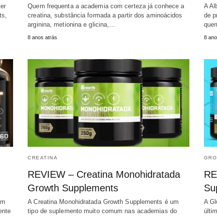
er
Quem frequenta a academia com certeza já conhece a
A Al
ts,
creatina, substância formada a partir dos aminoácidos
de p
arginina, metionina e glicina,…
que
8 anos atrás
8 ano
CREATINA
GRO
REVIEW – Creatina Monohidratada
RE
Growth Supplements
Su
em
A Creatina Monohidratada Growth Supplements é um
A Gl
ente
tipo de suplemento muito comum nas academias do
últi