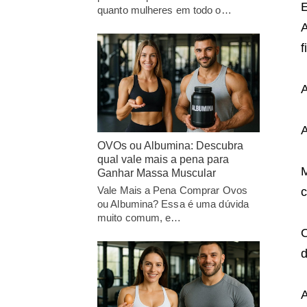
E
quanto mulheres em todo o…
f
A
A
OVOs ou Albumina: Descubra
qual vale mais a pena para
M
Ganhar Massa Muscular
Vale Mais a Pena Comprar Ovos
c
ou Albumina? Essa é uma dúvida
muito comum, e…
O
d
A