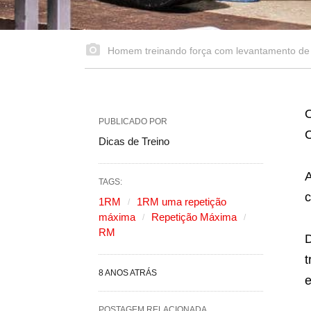
Homem treinando força com levantamento de 
O
PUBLICADO POR
C
Dicas de Treino
A
TAGS:
c
1RM
1RM uma repetição
máxima
Repetição Máxima
RM
D
t
8 ANOS ATRÁS
e
POSTAGEM RELACIONADA