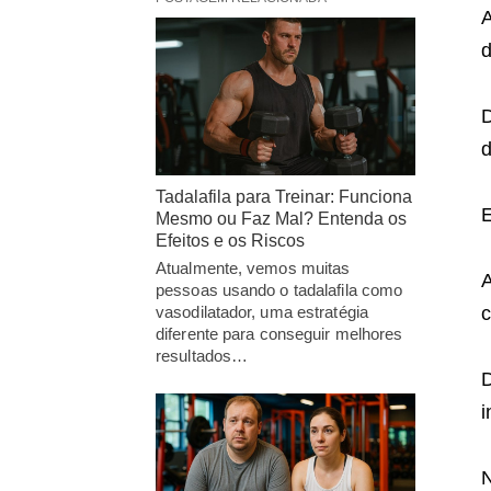
A
d
D
d
Tadalafila para Treinar: Funciona
E
Mesmo ou Faz Mal? Entenda os
Efeitos e os Riscos
Atualmente, vemos muitas
A
pessoas usando o tadalafila como
c
vasodilatador, uma estratégia
diferente para conseguir melhores
resultados…
D
i
N