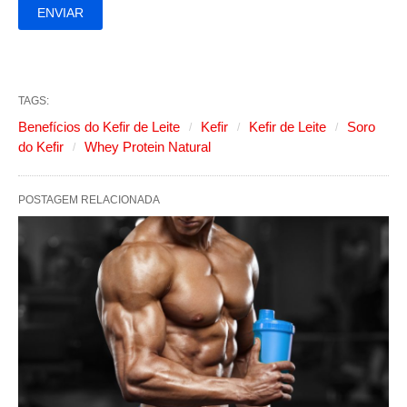
TAGS:
Benefícios do Kefir de Leite
Kefir
Kefir de Leite
Soro
do Kefir
Whey Protein Natural
POSTAGEM RELACIONADA