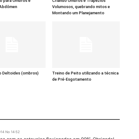
no para Ombros e
Criando Ombros e Trapézios
 Abdômen
Volumosos, quebrando mitos e
Montando um Planejamento
o Deltoides (ombros)
Treino de Peito utilizando a técnica
de Pré-Esgotamento
014 No 14:52