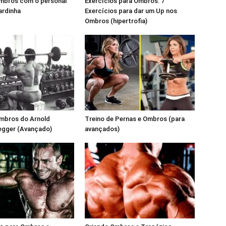
ombros com o personal
Exercícios para Ombros: 7
ardinha
Exercícios para dar um Up nos
Ombros (hipertrofia)
Ombros do Arnold
Treino de Pernas e Ombros (para
gger (Avançado)
avançados)