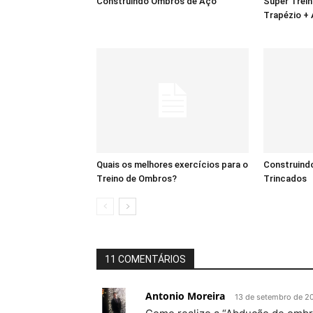
Construindo Ombros de Aço
Super Trei
Trapézio +
Quais os melhores exercícios para o
Construind
Treino de Ombros?
Trincados
11 COMENTÁRIOS
Antonio Moreira
13 de setembro de 2