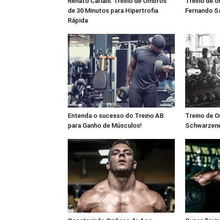
Renato Cariani: Treino de Ombros
Treino de 
de 30 Minutos para Hipertrofia
Fernando S
Rápida
Entenda o sucesso do Treino AB
Treino de 
para Ganho de Músculos!
Schwarzene