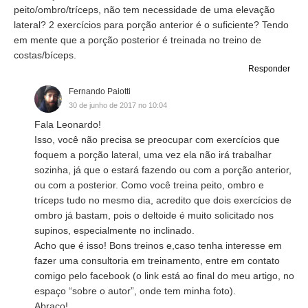
peito/ombro/tríceps, não tem necessidade de uma elevação
lateral? 2 exercícios para porção anterior é o suficiente? Tendo
em mente que a porção posterior é treinada no treino de
costas/bíceps.
Responder
Fernando Paiotti
30 de junho de 2017 no 10:04
Fala Leonardo!
Isso, você não precisa se preocupar com exercícios que
foquem a porção lateral, uma vez ela não irá trabalhar
sozinha, já que o estará fazendo ou com a porção anterior,
ou com a posterior. Como você treina peito, ombro e
tríceps tudo no mesmo dia, acredito que dois exercícios de
ombro já bastam, pois o deltoide é muito solicitado nos
supinos, especialmente no inclinado.
Acho que é isso! Bons treinos e,caso tenha interesse em
fazer uma consultoria em treinamento, entre em contato
comigo pelo facebook (o link está ao final do meu artigo, no
espaço “sobre o autor”, onde tem minha foto).
Abraço!