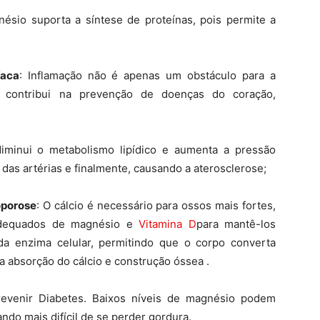
ésio suporta a síntese de proteínas, pois permite a
íaca
: Inflamação não é apenas um obstáculo para a
 contribui na prevenção de doenças do coração,
diminui o metabolismo lipídico e aumenta a pressão
das artérias e finalmente, causando a aterosclerose;
oporose
: O cálcio é necessário para ossos mais fortes,
 adequados de magnésio e
Vitamina D
para mantê-los
da enzima celular, permitindo que o corpo converta
a absorção do cálcio e construção óssea .
revenir Diabetes. Baixos níveis de magnésio podem
ando mais difícil de se perder gordura.