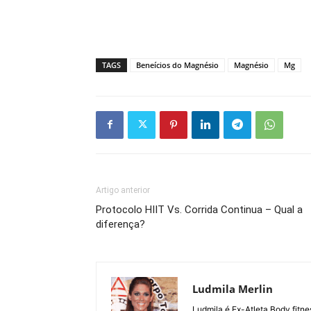
TAGS
Beneícios do Magnésio
Magnésio
Mg
Artigo anterior
Protocolo HIIT Vs. Corrida Continua – Qual a
diferença?
Ludmila Merlin
Ludmila é Ex-Atleta Body fitn