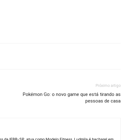
Próximo artigo
Pokémon Go: o novo game que está tirando as
pessoas de casa
ess da IFBB-SP, atua como Modelo Fitness. Ludmila é bacharel em