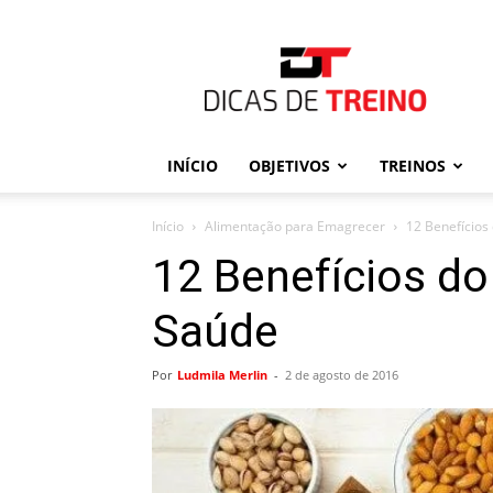
Dicas
de
Treino
INÍCIO
OBJETIVOS
TREINOS
Início
Alimentação para Emagrecer
12 Benefícios
12 Benefícios d
Saúde
Por
Ludmila Merlin
-
2 de agosto de 2016