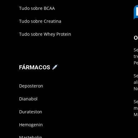
Tudo sobre BCAA
Tudo sobre Creatina
Tudo sobre Whey Protein
O
S
t
P
FÁRMACOS
S
a
Deposteron
N
Dianabol
S
m
Durateston
M
Hemogenin
Mastebolin