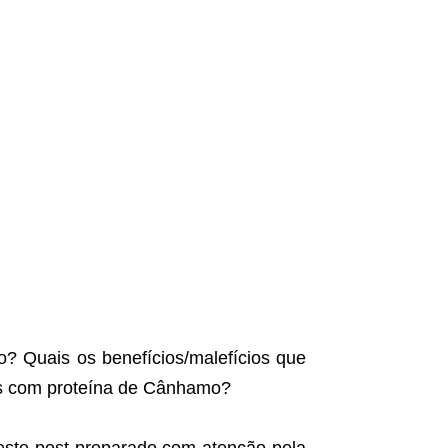
? Quais os benefícios/malefícios que
os com proteína de Cânhamo?
este post preparado com atenção pela