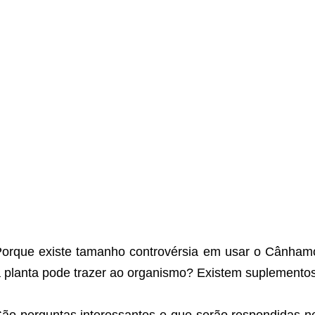
orque existe tamanho controvérsia em usar o Cânhamo
 planta pode trazer ao organismo? Existem suplement
ão perguntas interessantes e que serão respondidas n