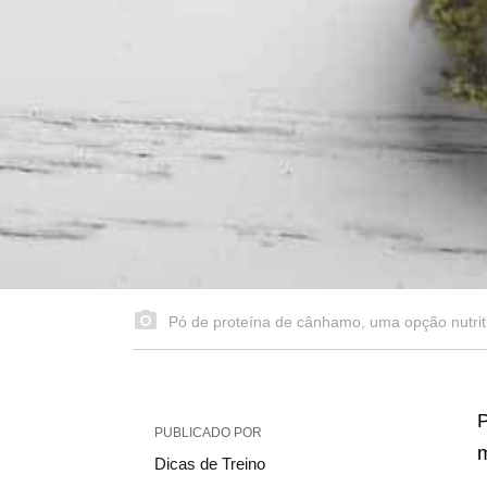
Pó de proteína de cânhamo, uma opção nutriti
PUBLICADO POR
m
Dicas de Treino