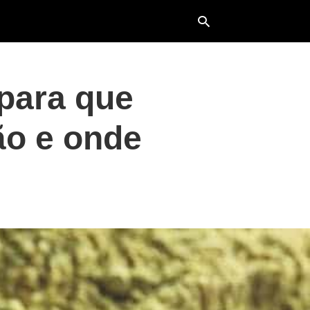
para que
Typ
your
ão e onde
sea
que
and
hit
ente