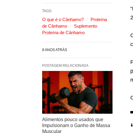
“
TAGS:
2
O que é o Cânhamo?
Proteína
de Cânhamo
Suplemento
Proteína de Cânhamo
C
c
8 ANOS ATRÁS
P
POSTAGEM RELACIONADA
m
Alimentos pouco usados que
Impulsionam o Ganho de Massa
Muscular