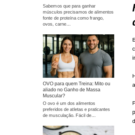
Sabemos que para ganhar
músculos precisamos de alimentos
fonte de proteína como frango,
ovos, carne…
c
i
H
OVO para quem Treina: Mito ou
a
aliado no Ganho de Massa
Muscular?
P
O ovo é um dos alimentos
preferidos de atletas e praticantes
p
de musculação. Fácil de…
d