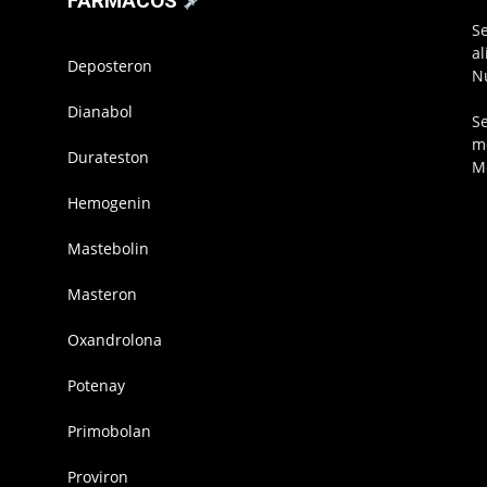
FÁRMACOS
S
a
Deposteron
N
Dianabol
S
m
Durateston
M
Hemogenin
Mastebolin
Masteron
Oxandrolona
Potenay
Primobolan
Proviron