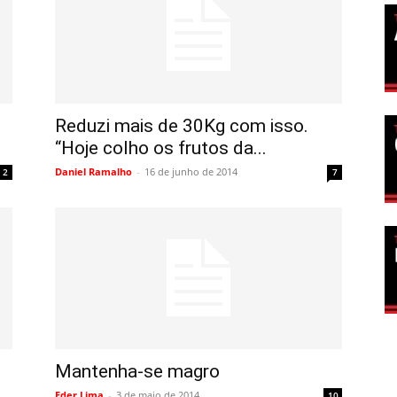
Reduzi mais de 30Kg com isso.
“Hoje colho os frutos da...
Daniel Ramalho
-
16 de junho de 2014
2
7
Mantenha-se magro
Eder Lima
-
3 de maio de 2014
10