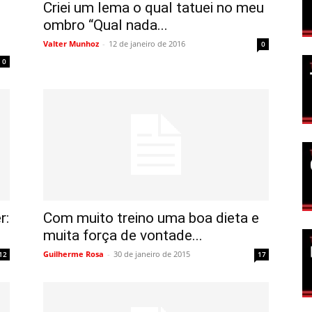
Criei um lema o qual tatuei no meu
ombro “Qual nada...
Valter Munhoz
-
12 de janeiro de 2016
0
0
r:
Com muito treino uma boa dieta e
muita força de vontade...
Guilherme Rosa
-
30 de janeiro de 2015
12
17