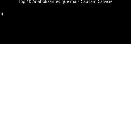
Top 10 Anabolizantes que mais Causam Calvície
a)