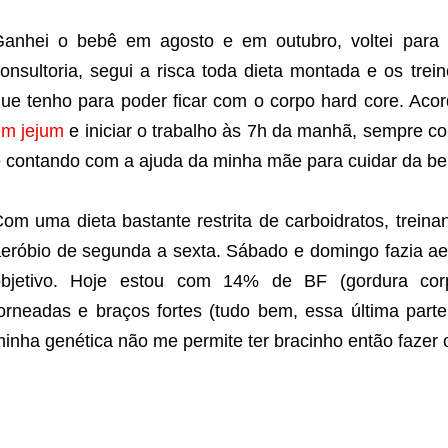
anhei o bebê em agosto e em outubro, voltei para 
onsultoria, segui a risca toda dieta montada e os trein
ue tenho para poder ficar com o corpo hard core. Ac
m jejum
e iniciar o trabalho às 7h da manhã, sempre c
 contando com a ajuda da minha mãe para cuidar da be
om uma dieta bastante restrita de carboidratos, trein
eróbio de segunda a sexta. Sábado e domingo fazia ae
objetivo. Hoje estou com 14% de BF (gordura corp
orneadas e braços fortes (tudo bem, essa última part
inha genética não me permite ter bracinho então fazer o