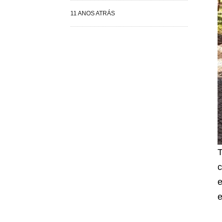
11 ANOS ATRÁS
T
c
e
e