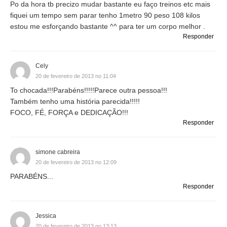
Po da hora tb precizo mudar bastante eu faço treinos etc mais
fiquei um tempo sem parar tenho 1metro 90 peso 108 kilos
estou me esforçando bastante ^^ para ter um corpo melhor .
Responder
Cely
20 de fevereiro de 2013 no 11:04
To chocada!!!Parabéns!!!!!Parece outra pessoa!!!
Também tenho uma história parecida!!!!!
FOCO, FÉ, FORÇA e DEDICAÇÃO!!!
Responder
simone cabreira
20 de fevereiro de 2013 no 12:09
PARABÉNS...
Responder
Jessica
20 de fevereiro de 2013 no 13:13