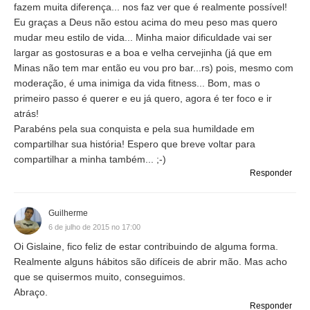
fazem muita diferença... nos faz ver que é realmente possível!
Eu graças a Deus não estou acima do meu peso mas quero
mudar meu estilo de vida... Minha maior dificuldade vai ser
largar as gostosuras e a boa e velha cervejinha (já que em
Minas não tem mar então eu vou pro bar...rs) pois, mesmo com
moderação, é uma inimiga da vida fitness... Bom, mas o
primeiro passo é querer e eu já quero, agora é ter foco e ir
atrás!
Parabéns pela sua conquista e pela sua humildade em
compartilhar sua história! Espero que breve voltar para
compartilhar a minha também... ;-)
Responder
Guilherme
6 de julho de 2015 no 17:00
Oi Gislaine, fico feliz de estar contribuindo de alguma forma.
Realmente alguns hábitos são difíceis de abrir mão. Mas acho
que se quisermos muito, conseguimos.
Abraço.
Responder