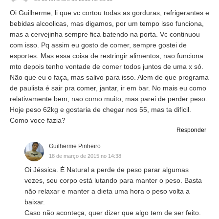
Oi Guilherme, li que vc cortou todas as gorduras, refrigerantes e
bebidas alcoolicas, mas digamos, por um tempo isso funciona,
mas a cervejinha sempre fica batendo na porta. Vc continuou
com isso. Pq assim eu gosto de comer, sempre gostei de
esportes. Mas essa coisa de restringir alimentos, nao funciona
mto depois tenho vontade de comer todos juntos de uma x só.
Não que eu o faça, mas salivo para isso. Alem de que programa
de paulista é sair pra comer, jantar, ir em bar. No mais eu como
relativamente bem, nao como muito, mas parei de perder peso.
Hoje peso 62kg e gostaria de chegar nos 55, mas ta dificil.
Como voce fazia?
Responder
Guilherme Pinheiro
18 de março de 2015 no 14:38
Oi Jéssica. É Natural a perde de peso parar algumas
vezes, seu corpo está lutando para manter o peso. Basta
não relaxar e manter a dieta uma hora o peso volta a
baixar.
Caso não aconteça, quer dizer que algo tem de ser feito.