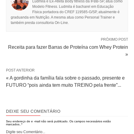
Ludmila é Ex-Atleta Body fitness da IFBB-SP, atua como
Modelo Fitness. Ludmila é bacharel em Educação
Física portadora do CREF 119585-G/SP, atualmente é
graduanda em Nutrição. A mesma atua como Personal Trainer e
também presta consultoria On-Line.
PRÓXIMO POST
Receita para fazer Barras de Proteína com Whey Protein
»
POST ANTERIOR
« A gordinha da família fala sobre o passado, presente e
FUTURO “pois ainda tem muito TREINO pela frente”...
DEIXE SEU COMENTÁRIO
Seu endereço de e -mail não será publicado.
Os campos necessários estão
marcados..
*
Digite seu Comentário...