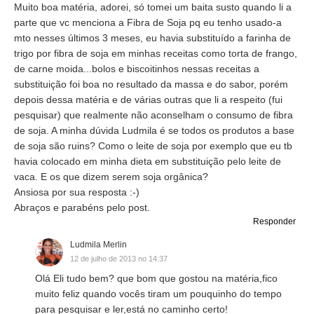
Muito boa matéria, adorei, só tomei um baita susto quando li a
parte que vc menciona a Fibra de Soja pq eu tenho usado-a
mto nesses últimos 3 meses, eu havia substituído a farinha de
trigo por fibra de soja em minhas receitas como torta de frango,
de carne moida...bolos e biscoitinhos nessas receitas a
substituição foi boa no resultado da massa e do sabor, porém
depois dessa matéria e de várias outras que li a respeito (fui
pesquisar) que realmente não aconselham o consumo de fibra
de soja. A minha dúvida Ludmila é se todos os produtos a base
de soja são ruins? Como o leite de soja por exemplo que eu tb
havia colocado em minha dieta em substituição pelo leite de
vaca. E os que dizem serem soja orgânica?
Ansiosa por sua resposta :-)
Abraços e parabéns pelo post.
Responder
Ludmila Merlin
12 de julho de 2013 no 14:37
Olá Eli tudo bem? que bom que gostou na matéria,fico
muito feliz quando vocês tiram um pouquinho do tempo
para pesquisar e ler,está no caminho certo!