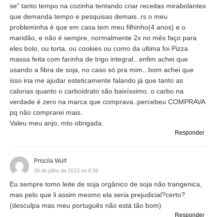
se" tanto tempo na cozinha tentando criar receitas mirabolantes
que demanda tempo e pesquisas demais..rs o meu
probleminha é que em casa tem meu filhinho(4 anos) e o
maridão, e não é sempre, normalmente 2x no mês faço para
eles bolo, ou torta, ou cookies ou como da ultima foi Pizza
massa feita com farinha de trigo integral...enfim achei que
usando a fibra de soja, no caso só pra mim...bom achei que
isso iria me ajudar esteticamente falando já que tanto as
calorias quanto o carboidrato são baixíssimo, o carbo na
verdade é zero na marca que comprava..percebeu COMPRAVA
pq não comprarei mais.
Valeu meu anjo, mto obrigada.
Responder
Priscila Wulf
26 de julho de 2013 no 8:36
Eu sempre tomo leite de soja orgânico de soja não trangenica,
mas pelo que li assim mesmo ela seria prejudicial?certo?
(desculpa mas meu português não está tão bom)
Responder