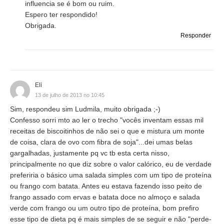
influencia se é bom ou ruim.
Espero ter respondido!
Obrigada.
Responder
Eli
13 de julho de 2013 no 10:45
Sim, respondeu sim Ludmila, muito obrigada ;-)
Confesso sorri mto ao ler o trecho "vocês inventam essas mil
receitas de biscoitinhos de não sei o que e mistura um monte
de coisa, clara de ovo com fibra de soja"...dei umas belas
gargalhadas, justamente pq vc tb esta certa nisso,
principalmente no que diz sobre o valor calórico, eu de verdade
preferiria o básico uma salada simples com um tipo de proteína
ou frango com batata. Antes eu estava fazendo isso peito de
frango assado com ervas e batata doce no almoço e salada
verde com frango ou um outro tipo de proteína, bom prefiro
esse tipo de dieta pq é mais simples de se seguir e não "perde-