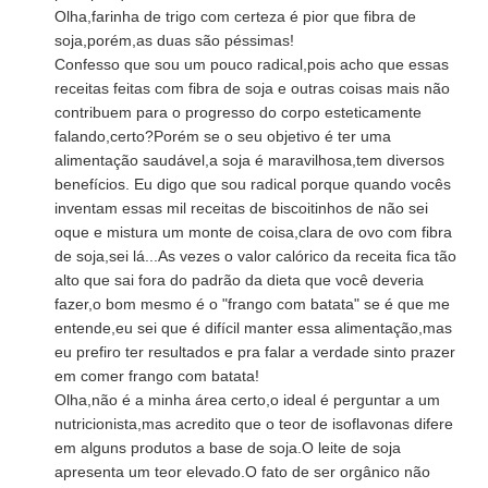
Olha,farinha de trigo com certeza é pior que fibra de
soja,porém,as duas são péssimas!
Confesso que sou um pouco radical,pois acho que essas
receitas feitas com fibra de soja e outras coisas mais não
contribuem para o progresso do corpo esteticamente
falando,certo?Porém se o seu objetivo é ter uma
alimentação saudável,a soja é maravilhosa,tem diversos
benefícios. Eu digo que sou radical porque quando vocês
inventam essas mil receitas de biscoitinhos de não sei
oque e mistura um monte de coisa,clara de ovo com fibra
de soja,sei lá...As vezes o valor calórico da receita fica tão
alto que sai fora do padrão da dieta que você deveria
fazer,o bom mesmo é o "frango com batata" se é que me
entende,eu sei que é difícil manter essa alimentação,mas
eu prefiro ter resultados e pra falar a verdade sinto prazer
em comer frango com batata!
Olha,não é a minha área certo,o ideal é perguntar a um
nutricionista,mas acredito que o teor de isoflavonas difere
em alguns produtos a base de soja.O leite de soja
apresenta um teor elevado.O fato de ser orgânico não