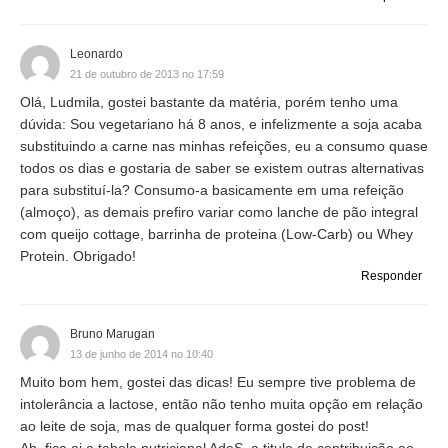
Leonardo
21 de outubro de 2013 no 17:59
Olá, Ludmila, gostei bastante da matéria, porém tenho uma
dúvida: Sou vegetariano há 8 anos, e infelizmente a soja acaba
substituindo a carne nas minhas refeições, eu a consumo quase
todos os dias e gostaria de saber se existem outras alternativas
para substituí-la? Consumo-a basicamente em uma refeição
(almoço), as demais prefiro variar como lanche de pão integral
com queijo cottage, barrinha de proteina (Low-Carb) ou Whey
Protein. Obrigado!
Responder
Bruno Marugan
13 de junho de 2014 no 10:40
Muito bom hem, gostei das dicas! Eu sempre tive problema de
intolerância a lactose, então não tenho muita opção em relação
ao leite de soja, mas de qualquer forma gostei do post!