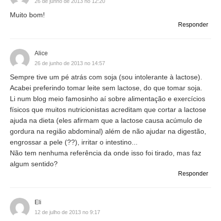
26 de junho de 2013 no 12:20
Muito bom!
Responder
Alice
26 de junho de 2013 no 14:57
Sempre tive um pé atrás com soja (sou intolerante à lactose).
Acabei preferindo tomar leite sem lactose, do que tomar soja.
Li num blog meio famosinho aí sobre alimentação e exercícios
físicos que muitos nutricionistas acreditam que cortar a lactose
ajuda na dieta (eles afirmam que a lactose causa acúmulo de
gordura na região abdominal) além de não ajudar na digestão,
engrossar a pele (??), irritar o intestino...
Não tem nenhuma referência da onde isso foi tirado, mas faz
algum sentido?
Responder
Eli
12 de julho de 2013 no 9:17