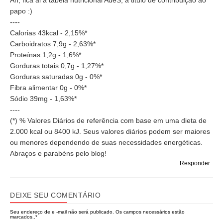
Ah, fica ai a tabela nutricional AdeS, a titulo de contribuição ao
papo :)
----
Calorias 43kcal - 2,15%*
Carboidratos 7,9g - 2,63%*
Proteínas 1,2g - 1,6%*
Gorduras totais 0,7g - 1,27%*
Gorduras saturadas 0g - 0%*
Fibra alimentar 0g - 0%*
Sódio 39mg - 1,63%*
----
(*) % Valores Diários de referência com base em uma dieta de
2.000 kcal ou 8400 kJ. Seus valores diários podem ser maiores
ou menores dependendo de suas necessidades energéticas.
Abraços e parabéns pelo blog!
Responder
DEIXE SEU COMENTÁRIO
Seu endereço de e -mail não será publicado.
Os campos necessários estão
marcados..
*