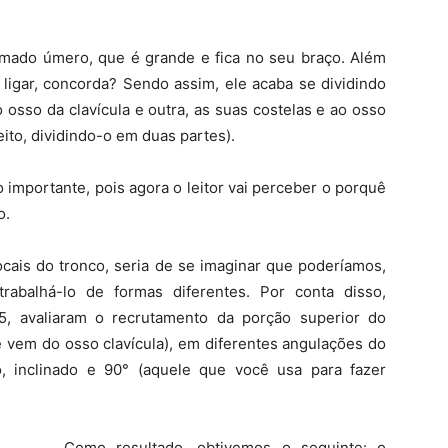
mado úmero, que é grande e fica no seu braço. Além
 ligar, concorda? Sendo assim, ele acaba se dividindo
sso da clavícula e outra, as suas costelas e ao osso
ito, dividindo-o em duas partes).
 importante, pois agora o leitor vai perceber o porquê
o.
ocais do tronco, seria de se imaginar que poderíamos,
trabalhá-lo de formas diferentes. Por conta disso,
, avaliaram o recrutamento da porção superior do
ue vem do osso clavícula), em diferentes angulações do
o, inclinado e 90° (aquele que você usa para fazer
Como resultado, obtivemos o seguinte: o