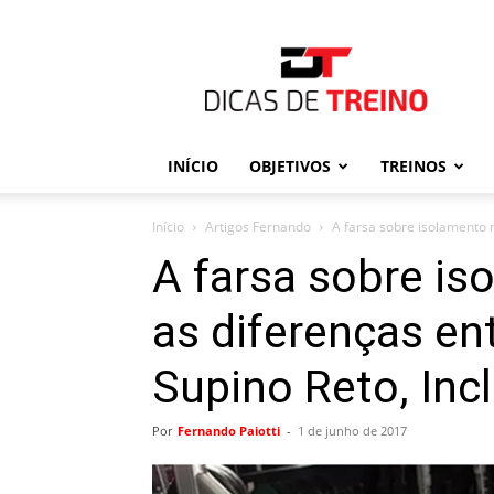
Dicas
de
Treino
INÍCIO
OBJETIVOS
TREINOS
Início
Artigos Fernando
A farsa sobre isolamento m
A farsa sobre is
as diferenças en
Supino Reto, Inc
Por
Fernando Paiotti
-
1 de junho de 2017