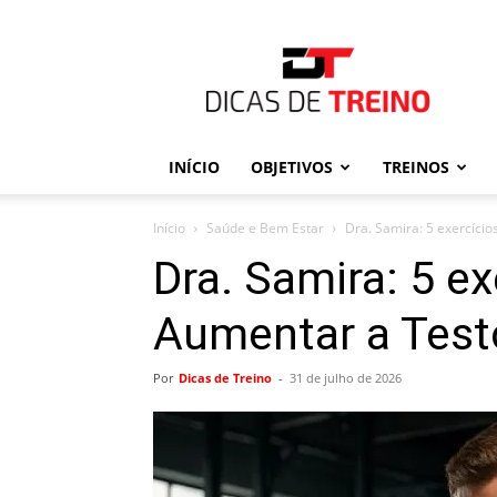
Dicas
de
Treino
INÍCIO
OBJETIVOS
TREINOS
Início
Saúde e Bem Estar
Dra. Samira: 5 exercíci
Dra. Samira: 5 ex
Aumentar a Test
Por
Dicas de Treino
-
31 de julho de 2026