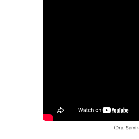
(
Dra. Samir